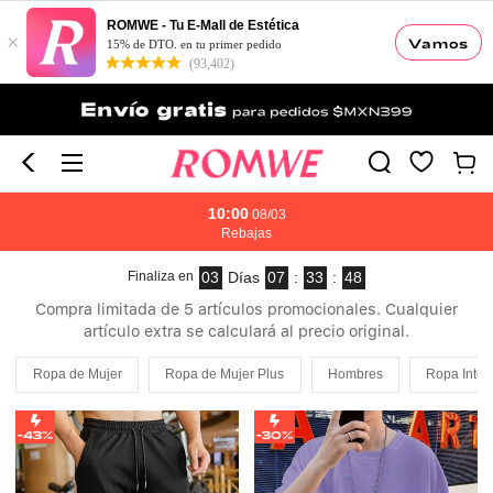
ROMWE - Tu E-Mall de Estética
×
Vamos
15% de DTO. en tu primer pedido
(93,402)
10:00
08/03
Rebajas
Finaliza en
03
07
:
33
:
47
Días
Compra limitada de 5 artículos promocionales. Cualquier
artículo extra se calculará al precio original.
Ropa de Mujer
Ropa de Mujer Plus
Hombres
Ropa Inter
-43%
-30%