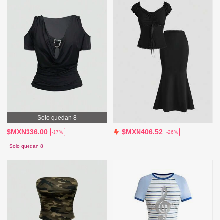
Solo quedan 8
$MXN336.00
$MXN406.52
-17%
-26%
Solo quedan 8