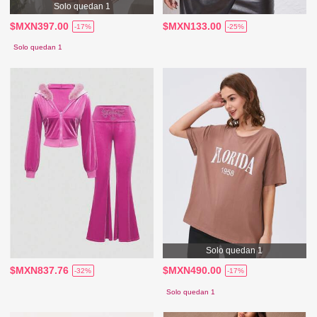
Solo quedan 1
$MXN397.00
$MXN133.00
-17%
-25%
Solo quedan 1
Solo quedan 1
$MXN837.76
$MXN490.00
-32%
-17%
Solo quedan 1