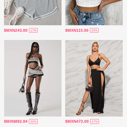
$MXN243.00
$MXN115.00
-17%
-25%
$MXN892.84
$MXN472.00
-32%
-17%