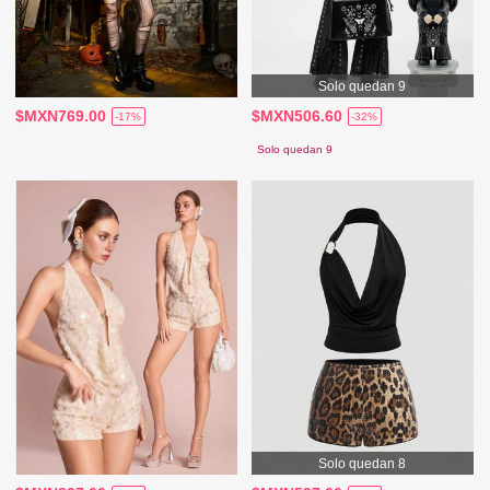
Solo quedan 9
$MXN769.00
$MXN506.60
-17%
-32%
Solo quedan 9
Solo quedan 8