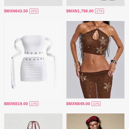
$MXN643.50
$MXN1,798.00
-22%
-17%
$MXN519.00
$MXN849.00
-17%
-17%