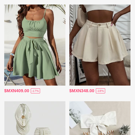
$MXN409.00
$MXN348.00
-17%
-18%