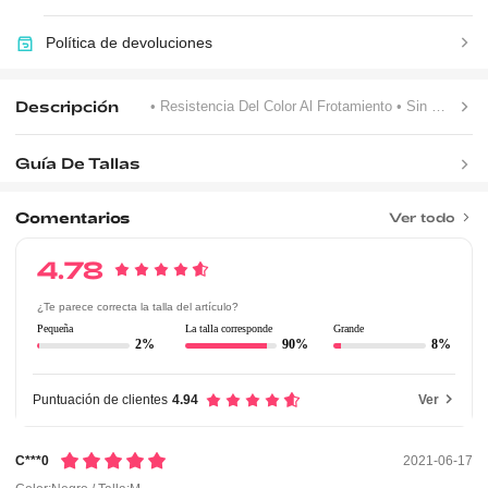
Política de devoluciones
Descripción
• Resistencia Del Color Al Frotamiento
• Sin Forro
• C
Guía De Tallas
Comentarios
Ver todo
4.78
¿Te parece correcta la talla del artículo?
Pequeña
La talla corresponde
Grande
2%
90%
8%
Puntuación de clientes
4.94
Ver
C***0
2021-06-17