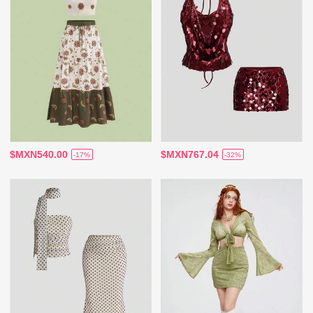
$MXN540.00
$MXN767.04
-17%
-32%