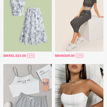
$MXN1,023.00
$MXN309.00
-17%
-17%