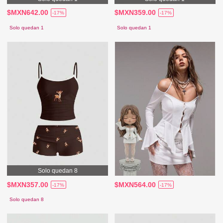
$MXN642.00
$MXN359.00
-17%
-17%
Solo quedan 1
Solo quedan 1
Solo quedan 8
$MXN357.00
$MXN564.00
-17%
-17%
Solo quedan 8