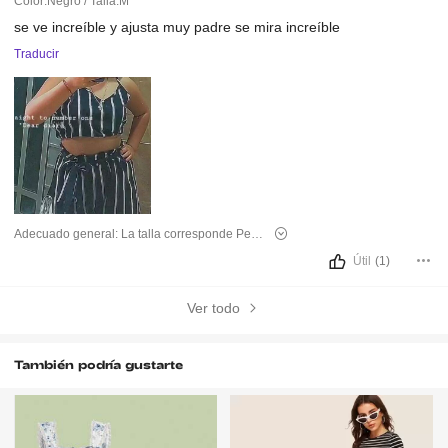
Color:Negro / Talla:M
se
ve
increíble
y
ajusta
muy
padre
se
mira
increíble
Traducir
Adecuado general:
La talla corresponde
Peso :
55 kg
Útil
(1)
Ver todo
También podría gustarte