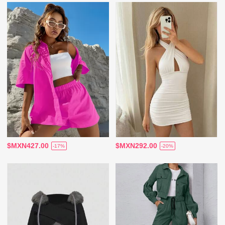
$MXN427.00
$MXN292.00
-17%
-20%