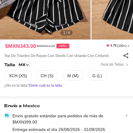
1 / 4
$MXN343.00
4.78
(100+)
$MXN414.00
-17%
Top De Tirantes De Rayas Con Shorts Con Volante Con Cinturón
Talla
Guía de Tallas
MX
XCH (XS)
CH (S)
M (M)
G (L)
¿No es tu talla?
Dime cuál es tu talla
Envío a
Mexico
Envío gratuito estándar para pedidos de más de
$MXN399.00
Entrega estimada el día 26/08/2026 - 31/08/2026.