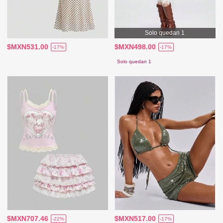
Solo quedan 1
$MXN531.00
$MXN498.00
-17%
-17%
Solo quedan 1
$MXN707.46
$MXN517.00
-22%
-17%