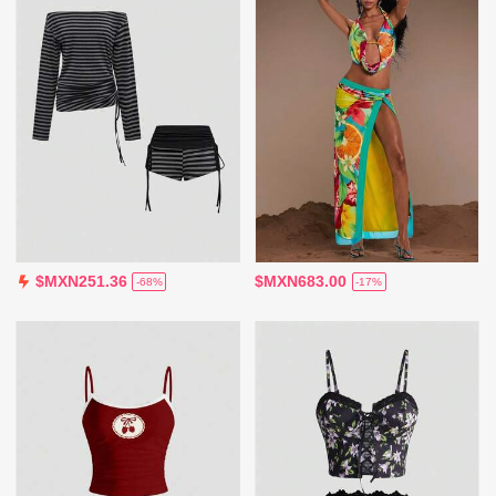
$MXN683.00
$MXN251.36
-17%
-68%