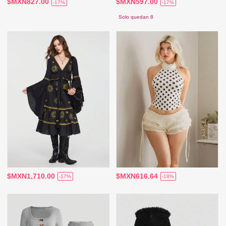
$MXN827.00
$MXN597.00
-17%
-17%
Solo quedan 8
$MXN1,710.00
$MXN616.64
-17%
-18%