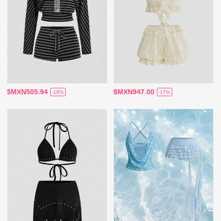
$MXN505.94
$MXN947.00
-18%
-17%