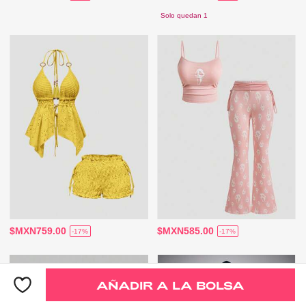
Solo quedan 1
$MXN759.00
$MXN585.00
-17%
-17%
AÑADIR A LA BOLSA