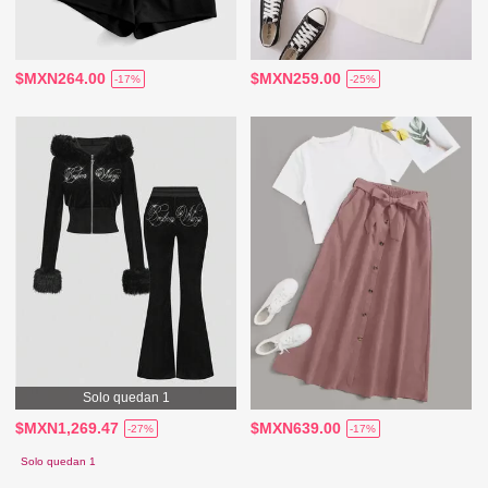
$MXN264.00
$MXN259.00
-17%
-25%
Solo quedan 1
$MXN1,269.47
$MXN639.00
-27%
-17%
Solo quedan 1