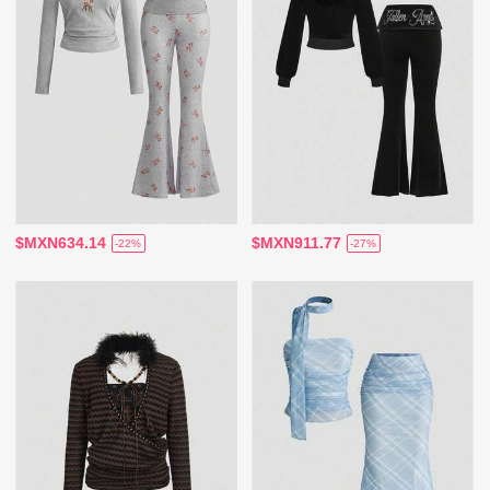
$MXN634.14
$MXN911.77
-22%
-27%