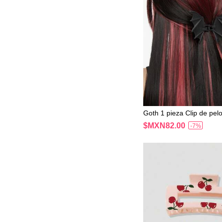
Goth 1 pieza Clip de pel
de murciélago de estilo 
$MXN82.00
-7%
para decoración, Hallow