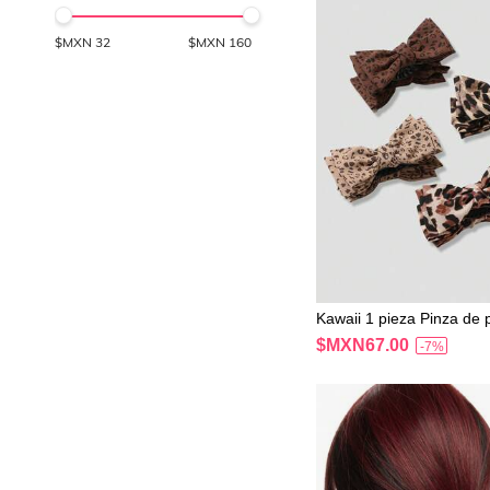
$MXN
32
$MXN
160
Kawaii 1 pieza Pinza de 
o de estampado de leop
$MXN67.00
-7%
s vintage, versátil para us
al trabajo, uso casual, a
a el cabello