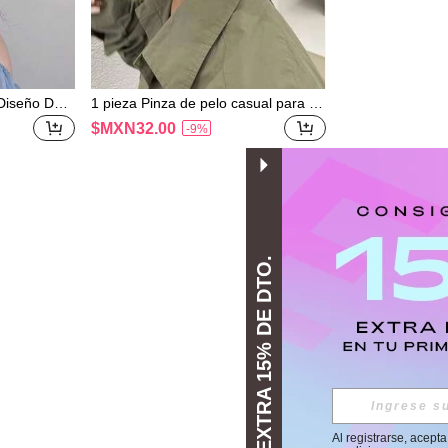
Diseño De F
1 pieza Pinza de pelo casual para m
lo Perfecto
ujeres con diseño de lazo
$MXN32.00
-9%
ario
EXTRA 15% DE DTO.
Al registrarse, acept