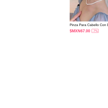
Pinza Para Cabello Con 
lor Estilo Bohemio, Rega
$MXN67.00
-7%
Para Amigos Para Uso Di