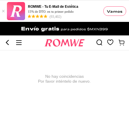
ROMWE - Tu E-Mall de Estética
×
Vamos
15% de DTO. en tu primer pedido
(93,402)
No hay coincidencias
Por favor inténtelo de nuevo.