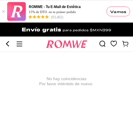
ROMWE - Tu E-Mall de Estética
×
Vamos
15% de DTO. en tu primer pedido
(93,402)
No hay coincidencias
Por favor inténtelo de nuevo.