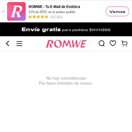
ROMWE - Tu E-Mall de Estética
×
Vamos
15% de DTO. en tu primer pedido
(93,402)
No hay coincidencias
Por favor inténtelo de nuevo.