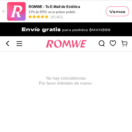
ROMWE - Tu E-Mall de Estética
×
Vamos
15% de DTO. en tu primer pedido
(93,402)
No hay coincidencias
Por favor inténtelo de nuevo.