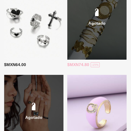
Agotado
$MXN64.00
$MXN74.80
-15%
Agotado