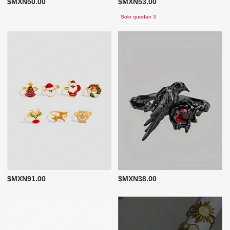
$MXN50.00
$MXN53.00
Solo quedan 3
$MXN91.00
$MXN38.00