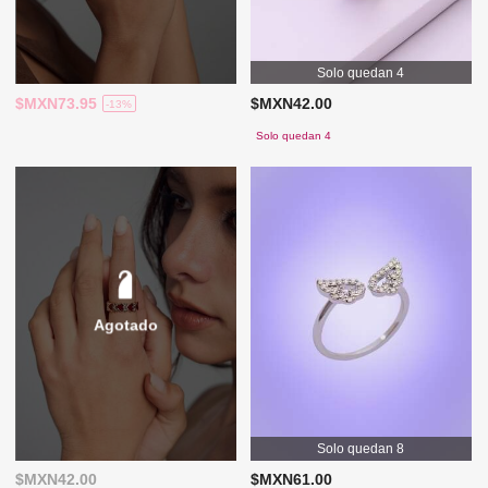
Solo quedan 4
$MXN73.95
$MXN42.00
-13%
Solo quedan 4
Agotado
Solo quedan 8
$MXN42.00
$MXN61.00