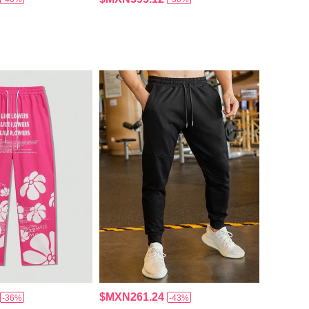
$MXN261.24
-36%
-43%