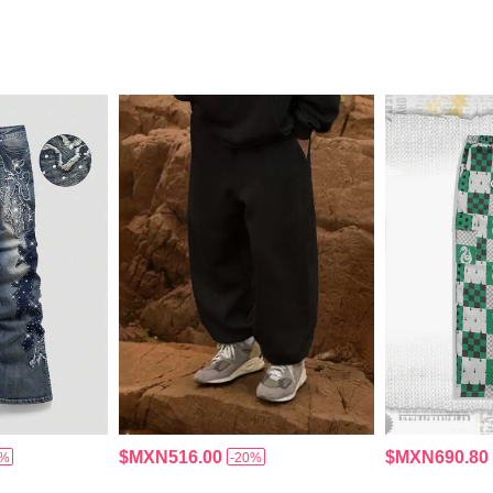
$MXN516.00
$MXN690.80
0%
-20%