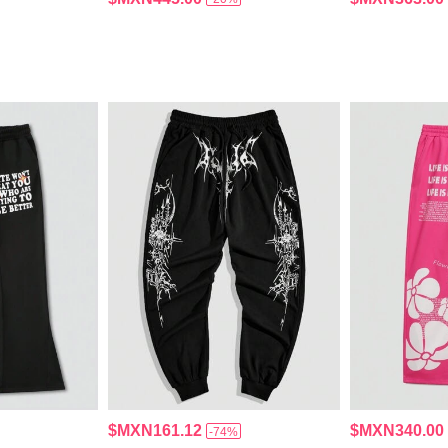
$MXN161.12
$MXN340.00
-74%