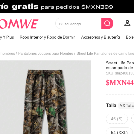
Cardigan
y Y Plus
Ropa Interior y Ropa de Dormir
Accesorios y Bisutería
Bols
/
/
e hombres
Pantalones Joggers para Hombre
Street Life Pa
estampado de 
con diseño de
SKU: sm240813
$MXN44
Talla
MX Talla
46 (S)
54 (XXL)