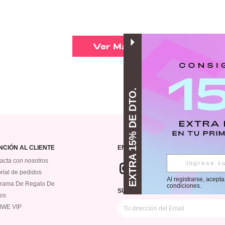
Ver Más
EXTRA 15% DE DTO.
NCIÓN AL CLIENTE
ENCUÉNTRANOS EN
acta con nosotros
orial de pedidos
Al registrarse, acept
rama De Regalo De
condiciones
.
SUSCRÍBETE PARA RECIBIR OFERT
os
WE VIP