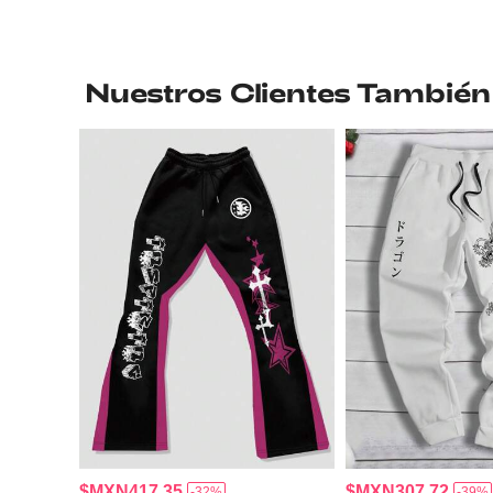
Nuestros Clientes También
$MXN417.35
$MXN307.72
-32%
-39%