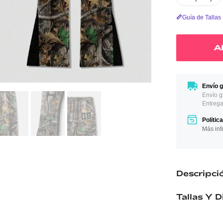
Guía de Tallas
A
Envío g
Envío g
Entrega
Polític
Más inf
Descripci
Tallas Y 