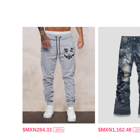
$MXN284.33
$MXN1,162.48
-36%
-2