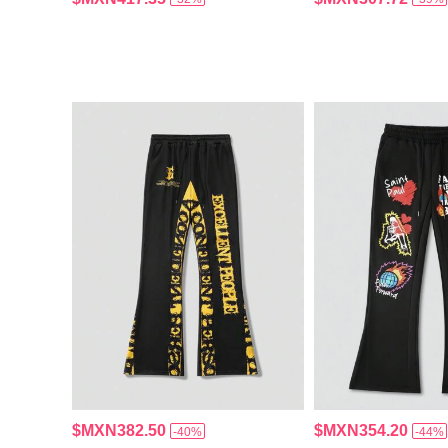
$MXN382.50
$MXN354.20
-40%
-44%