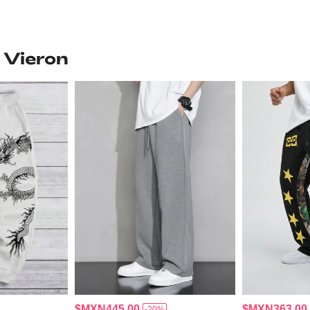
 Vieron
$MXN445.00
$MXN363.00
-20%