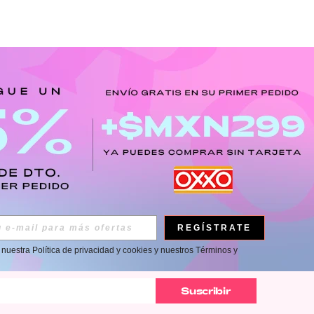
APP
REGÍSTRATE
a nuestra
Política de privacidad y cookies
y nuestros
Términos y
AS EXCLUSIVAS, PROMOCIONES Y NOTICIAS DE ROMWE
Suscribir