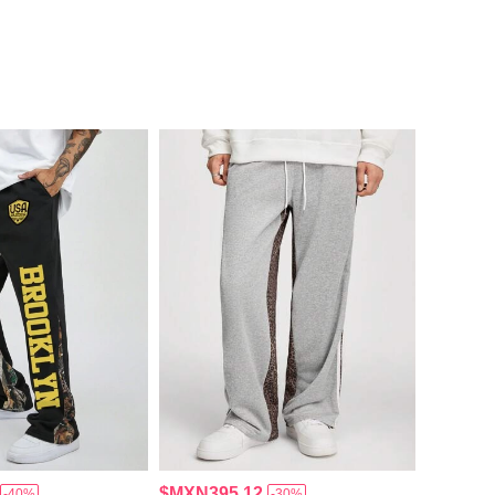
$MXN395.12
-40%
-30%