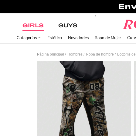
GIRLS
GUYS
Categorías
Estética
Novedades
Ropa de Mujer
Curv
/
/
/
Página principal
Hombres
Ropa de hombre
Bottoms d