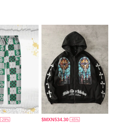
$MXN534.30
-29%
-45%