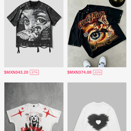
$MXN343.20
$MXN374.00
-37%
-31%