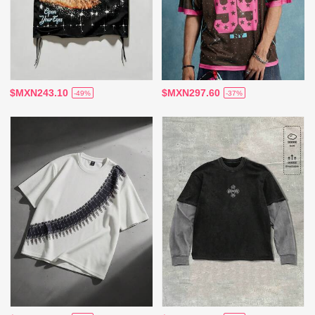
$MXN243.10
$MXN297.60
-49%
-37%