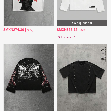
Solo quedan 8
$MXN274.30
$MXN356.15
-49%
-33%
Solo quedan 8