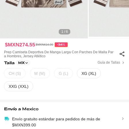
1 / 6
$MXN274.55
$MXN414.00
-34%
Prep Camiseta Deportiva De Manga Larga Con Parches De Malla Par
A Hombres, Jersey Atlético
Talla
Guía de Tallas
MX
CH (S)
M (M)
G (L)
XG (XL)
XXG (XXL)
Envío a
Mexico
Envío gratuito estándar para pedidos de más de
$MXN399.00