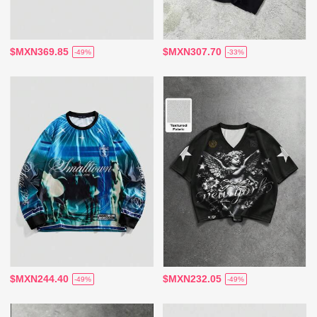
$MXN369.85
$MXN307.70
-49%
-33%
$MXN244.40
$MXN232.05
-49%
-49%