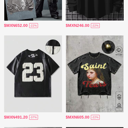
$MXN652.00
$MXN246.00
-22%
-22%
$MXN491.20
$MXN605.00
-37%
-22%