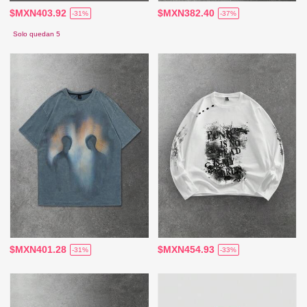
$MXN403.92
$MXN382.40
-31%
-37%
Solo quedan 5
$MXN401.28
$MXN454.93
-31%
-33%