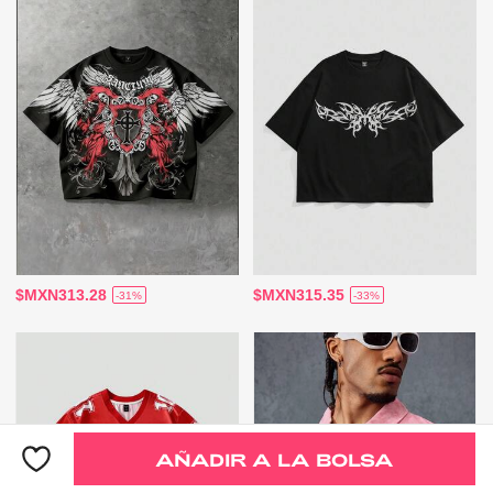
$MXN313.28
$MXN315.35
-31%
-33%
AÑADIR A LA BOLSA