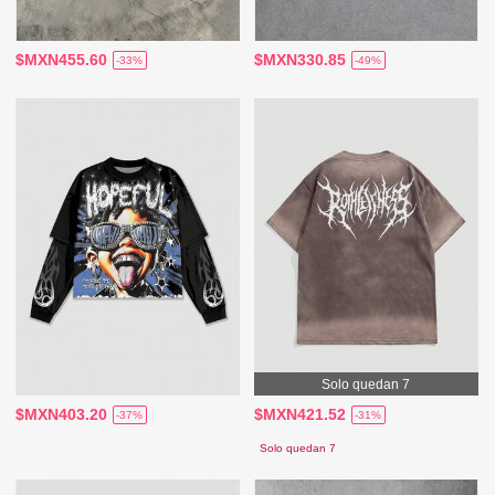
$MXN455.60
$MXN330.85
-33%
-49%
Solo quedan 7
$MXN403.20
$MXN421.52
-37%
-31%
Solo quedan 7