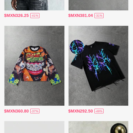
$MXN326.25
$MXN381.04
-41%
-31%
$MXN360.80
$MXN292.50
-37%
-49%