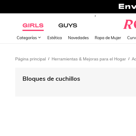
GIRLS
GUYS
Categorías
Estética
Novedades
Ropa de Mujer
Curv
Página principal
Herramientas & Mejoras para el Hogar
Ac
/
/
Bloques de cuchillos