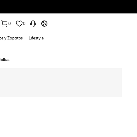
0
0
os y Zapatos
Lifestyle
illos