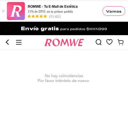
ROMWE - Tu E-Mall de Estética
×
Vamos
15% de DTO. en tu primer pedido
(93,402)
No hay coincidencias
Por favor inténtelo de nuevo.