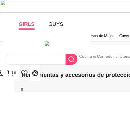
GIRLS
GUYS
Categorías
Estética
Novedades
Ropa de Mujer
Curvy
Página principal
Hogar & Vida
Cocina & Comedor
Utens
/
/
/
0
Herramientas y accesorios de protecci
0