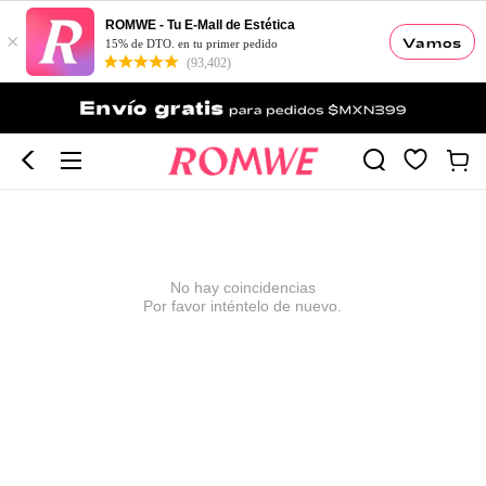
ROMWE - Tu E-Mall de Estética
×
Vamos
15% de DTO. en tu primer pedido
(93,402)
No hay coincidencias
Por favor inténtelo de nuevo.