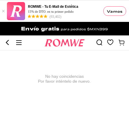
ROMWE - Tu E-Mall de Estética
×
Vamos
15% de DTO. en tu primer pedido
(93,402)
No hay coincidencias
Por favor inténtelo de nuevo.