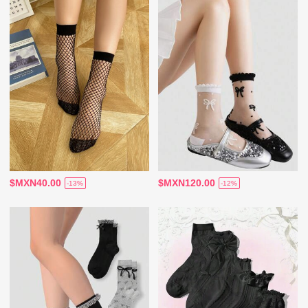
$MXN40.00
$MXN120.00
-13%
-12%