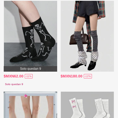
Solo quedan 9
$MXN62.00
$MXN180.00
-11%
-12%
Solo quedan 9