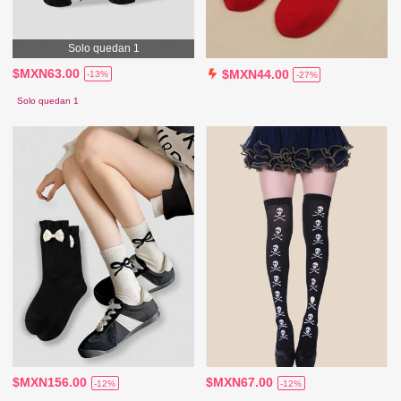
Solo quedan 1
$MXN63.00
$MXN44.00
-13%
-27%
Solo quedan 1
$MXN156.00
$MXN67.00
-12%
-12%