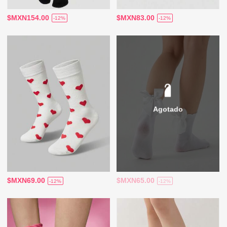
$MXN154.00
$MXN83.00
-12%
-12%
Agotado
$MXN69.00
$MXN65.00
-12%
-12%