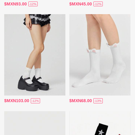
$MXN93.00
$MXN45.00
-12%
-12%
$MXN103.00
$MXN68.00
-12%
-13%