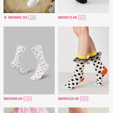
$MXN73.00
$MXN81.53
-11%
-19%
$MXN98.00
$MXN120.00
-13%
-12%