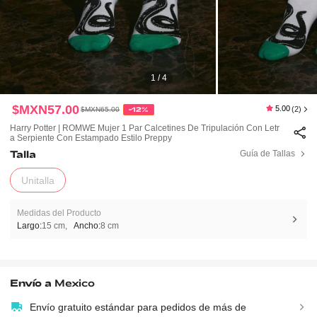
1 / 4
$MXN57.00
5.00
(2)
$MXN65.00
-12%
Harry Potter | ROMWE Mujer 1 Par Calcetines De Tripulación Con Letr
A Serpiente Con Estampado Estilo Preppy
Talla
Guía de Tallas
Unitalla
Medidas del Producto
Largo:
15 cm
Ancho:
8 cm
Envío a
Mexico
Envío gratuito estándar para pedidos de más de