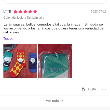
L***e
2023-07-17
Color:Multicolor / Talla:Unitalla
Están
suaves,
bellos,
cómodos
y
tal
cual
la
imagen. Sin
duda
se
los
recomiendo
a
los
fanáticos
que
quiera
tener
una
variedad
de
calcetines.
Traducir
Útil
(0)
Ver todo