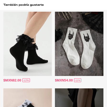
También podría gustarte
$MXN82.00
$MXN54.00
-12%
-11%