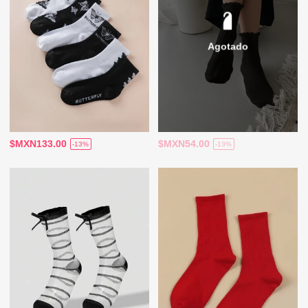
Agotado
$MXN133.00
$MXN54.00
-13%
-13%