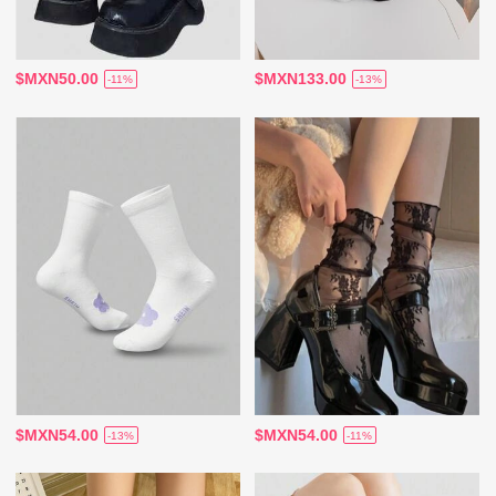
$MXN50.00
$MXN133.00
-11%
-13%
$MXN54.00
$MXN54.00
-13%
-11%