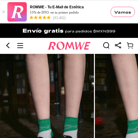
ROMWE - Tu E-Mall de Estética
×
Vamos
15% de DTO. en tu primer pedido
(93,402)