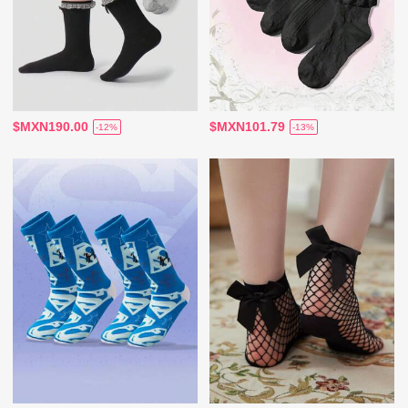
$MXN190.00
$MXN101.79
-12%
-13%