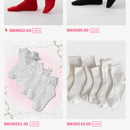
$MXN90.00
$MXN52.64
-12%
-39%
$MXN101.00
$MXN143.00
-12%
-12%