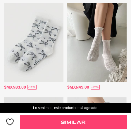
$MXN83.00
$MXN45.00
-12%
-12%
Lo sentimos, este producto está agotado.
SIMILAR