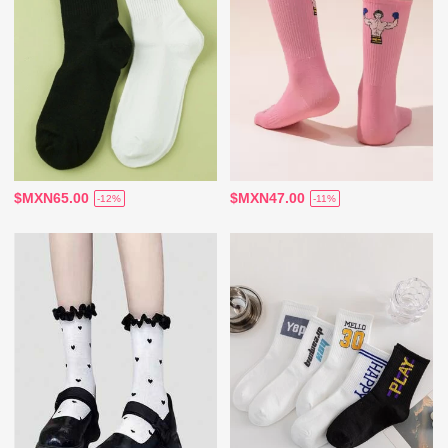
$MXN65.00
$MXN47.00
-12%
-11%